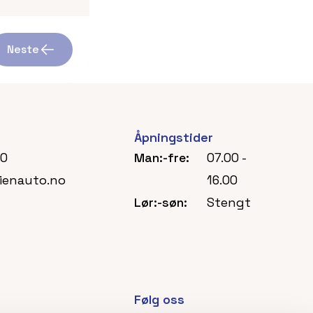
Neste
Åpningstider
70
Man:-fre:
07.00 -
ienauto.no
16.00
Lør:-søn:
Stengt
Følg oss