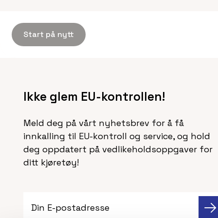
fra
Er dette riktig bil?
Da kan du gå videre.
Start på nytt
Ikke glem EU-kontrollen!
Meld deg på vårt nyhetsbrev for å få
innkalling til EU-kontroll og service, og hold
deg oppdatert på vedlikeholdsoppgaver for
ditt kjøretøy!
Din E-postadresse